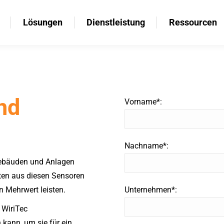
Lösungen
Dienstleistung
Ressourcen
Lösungen
Dienstleistung
Ressourcen
nd
Vorname*:
Nachname*:
Gebäuden und Anlagen
aten aus diesen Sensoren
 Mehrwert leisten.
Unternehmen*:
 WiriTec
ann, um sie für ein