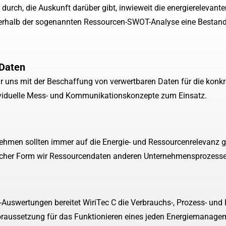
e durch, die Auskunft darüber gibt, inwieweit die energiereleva
nnerhalb der sogenannten Ressourcen-SWOT-Analyse eine Bestan
 Daten
ir uns mit der Beschaffung von verwertbaren Daten für die kon
dividuelle Mess- und Kommunikationskonzepte zum Einsatz.
nehmen sollten immer auf die Energie- und Ressourcenrelevanz g
welcher Form wir Ressourcendaten anderen Unternehmensprozess
uswertungen bereitet WiriTec C die Verbrauchs-, Prozess- und B
voraussetzung für das Funktionieren eines jeden Energiemanage